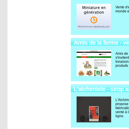
Vente d'
monde en
Amis de la ferme - ve
Amis de 
s'inviten
livraison
produits
L'alchimiste - sirop a
L'Alchim
propose
fabricat
vente à 
ligne.