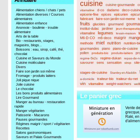
Annuaire
cuisine
cuisine-gourmande
c
Alimentation chiens / chats / pets
d-co
dadamo
deco-cuisin
vitamaline
Alimentation diverses / Courses
epicerie-fine
epices
epicurien
epicur
alimentaires
fabricant
faire-son-jardin-soi-meme
f
fruits
Alimentation enfance
gourma
glucides
gourmand
Anorexie - boulimie - trouble
institut-dulac
jardiner
jeun-therapeuti
alimentaire
legumes
vitamaline
l
levain-maison
Arts de la table
mange
maigrir
M6-D-CO
m6-deco
Bio - restaurants, stages,
miel
nutrition
methode
nutrition-bi
magasins, blogs...
gourmandes
piano
piano-de-cuisine
Boissons : eau, sirop, café, thé,
pollen
pr
produits-bio
produits-laitiers
chocolat
Cuisine et Saveurs du Monde
regime-dukan
regime-5k2s
repas-de-n
Cuisine moléculaire
savourer
sens
sensation
sit
sirop
Divers
Faire son jardin soi même
stages-de-cuisine
Stanley-et-Aladdin
Fromage - produits laitiers
traiteur-bio
traiteur-du-net
a-domicile
Joli pique nique
vin
vitamaline
weight-watchers
wel
Jolie cuisine
Le chocolat
Les bons produits alimentaires
Le panier grec
Lire Gourmand
Manger au bureau - restauration
rapide
Vente de
Manger végétarien
grecque,
Patisserie - Macarons
Raki, en
Pauses gourmandes
d'alimen
Régimes maigrir / sport / végétarien
Recettes
Salons gastronomiques
Saveurs et Palais Gourmands