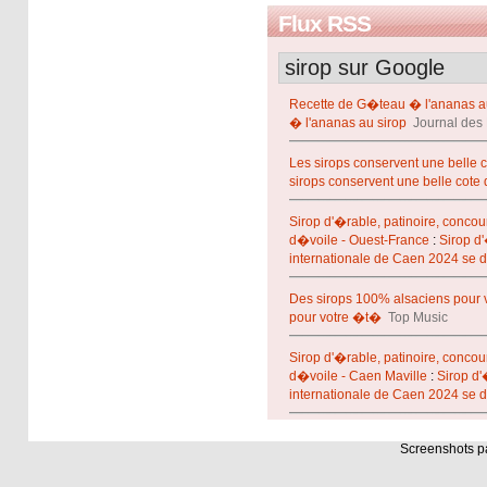
Flux RSS
sirop sur Google
Recette de G�teau � l'ananas a
� l'ananas au sirop
Journal de
Les sirops conservent une belle
sirops conservent une belle cote
Sirop d'�rable, patinoire, concou
d�voile - Ouest-France
:
Sirop d'
internationale de Caen 2024 se 
Des sirops 100% alsaciens pour 
pour votre �t�
Top Music
Sirop d'�rable, patinoire, concou
d�voile - Caen Maville
:
Sirop d'
internationale de Caen 2024 se 
Screenshots 