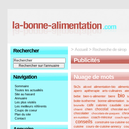
>
>
Accueil
Recherche de sirop
Rechercher
Publicités
Nuage de mots
Navigation
Sommaire
5k2s
alcool
alimentation-bio
aliment
Toutes les actualités
apero
apitherapie
arts-culinaires
ate
Site au hasard
bio
bebe
bien-s-alimenter
biere
b
Annuaire
boite-isotherme
bonne-alimentation
b
Les plus visités
cafe
calories
caudalie
cav
brunello
Les meilleurs référents
chocolat
chien
chocolat-au-l
chianti
Coups de coeur
chocolatier
chro
chocolats-de-paques
Plan du site
coach-minceur
en-nutrition
coach-spor
Contact
conseils
construire-sa-cuisine-
cuisine
cours-de-cuisine-annecy
cou