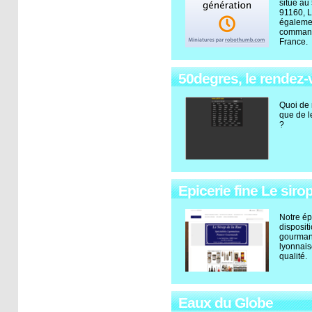
situé au
91160, 
égalemen
commande
France.
50degres, le rendez-v
Quoi de 
que de le
?
Epicerie fine Le siro
Notre ép
disposit
gourmand
lyonnaise
qualité.
Eaux du Globe