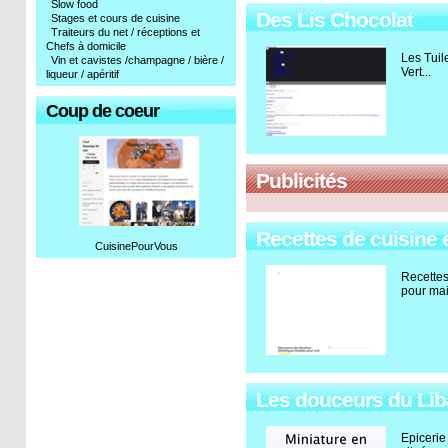
Slow food
Des Lis Chocolat
Stages et cours de cuisine
Traiteurs du net / réceptions et
Chefs à domicile
Les Tuil
Vin et cavistes /champagne / bière /
Vert...
liqueur / apéritif
Coup de coeur
Publicités
Recettes de cuisine 
CuisinePourVous
Recettes
pour mai
Les douceurs du Li
Epicerie